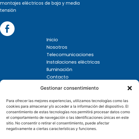
montajes eléctricos de baja y media
tensión
Inicio
Nosotros
Telecomunicaciones
Instalaciones eléctricas
Iluminación
Contacto
Aviso legal
Gestionar consentimiento
Política de privacidad
Política de cookies
Para ofrecer las mejores experiencias, utilizamos tecnologías como las
Avenida Virgen de Fátima, 29
cookies para almacenar y/o acceder a la información del dispositivo. El
consentimiento de estas tecnologías nos permitirá procesar datos como
14014 Córdoba
el comportamiento de navegación o las identificaciones únicas en este
957 254 236
sitio. No consentir o retirar el consentimiento, puede afectar
negativamente a ciertas características y funciones.
fsiciliasl@yahoo.es